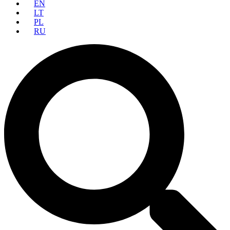
EN
LT
PL
RU